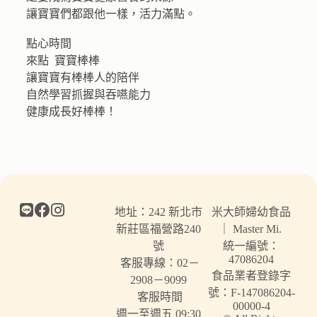
讓寶寶們都跟他一樣，活力滿點。​
點心時間​
來點 寶寶棒棒​
讓寶寶有棒棒人的陪伴​
自然學習抓握與吞嚥能力​
健康成長好棒棒！​
地址：242 新北市
米大師婦幼食品
新莊區福營路240
｜ Master Mi.
號
統一編號：
47086204
客服專線：02－
食品業者登錄字
2908－9099
號：F-147086204-
客服時間
00000-4
週一至週五 09:30