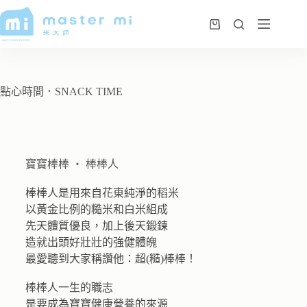
點心時間．SNACK TIME
寶寶棒棒 ‧ 棒棒人​
棒棒人是用來自花東純淨的稻米​
以黃金比例的糙米和白米組成​
先天體質優良，加上後天鍛鍊​
造就出頭好壯壯的強健體魄​
最愛聽到大家稱讚他：超(糙)棒棒！​
棒棒人一生的職志​
是要成為寶寶健康營養的來源​