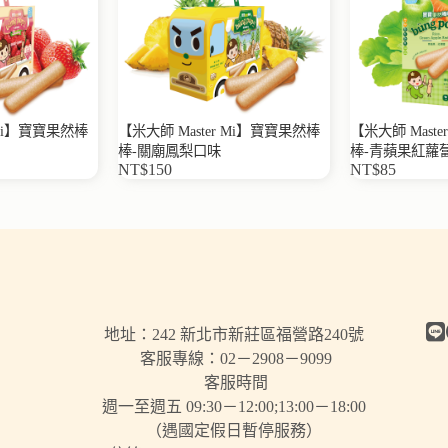
 Mi】寶寶果然棒
【米大師 Master Mi】寶寶果然棒
【米大師 Mast
棒-關廟鳳梨口味
棒-青蘋果紅蘿
NT$150
NT$85
地址：242 新北市新莊區福營路240號
客服專線：02－2908－9099
客服時間
週一至週五 09:30－12:00;13:00－18:00
（遇國定假日暫停服務）