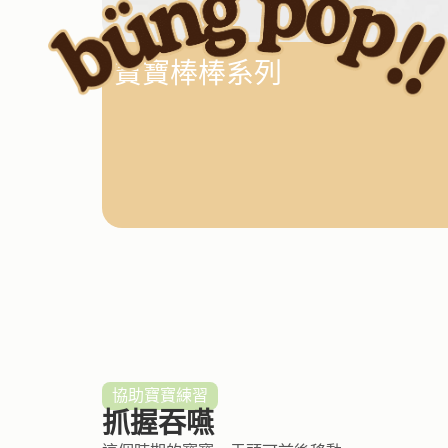
寶寶棒棒系列​
協助寶寶練習
抓握吞嚥