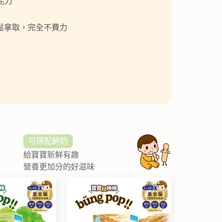
能力
輕鬆拿取，完全不費力
可搭配鮮奶
給寶寶新鮮有趣
營養更加分的好滋味