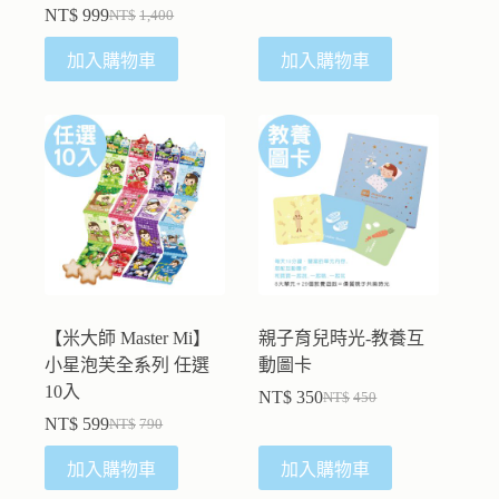
NT$
999
NT$
1,400
加入購物車
加入購物車
【米大師 Master Mi】
親子育兒時光-教養互
小星泡芙全系列 任選
動圖卡
10入
NT$
350
NT$
450
NT$
599
NT$
790
加入購物車
加入購物車