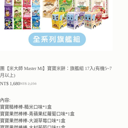
團【米大師 Master Mi】寶寶米餅：旗艦組 17入(有機5~7
月以上)
NT$
1,680
NT$
2,256
內容:
寶寶糙棒棒-糙米口味*1盒
寶寶果然棒棒-青蘋果紅蘿蔔口味*1盒
寶寶果然棒棒-大湖草莓口味*1盒
寶寶果然棒棒-大村葡萄口味*1盒