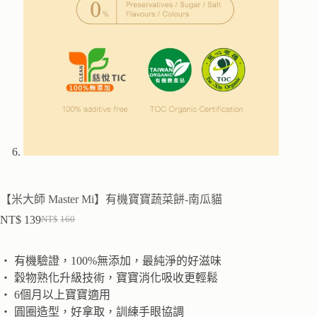
【米大師 Master Mi】有機寶寶蔬菜餅-南瓜貓
NT$
139
NT$
160
‧ 有機驗證，100%無添加，最純淨的好滋味
‧ 穀物熟化升級技術，寶寶消化吸收更輕鬆
‧ 6個月以上寶寶適用
‧ 圓圈造型，好拿取，訓練手眼協調