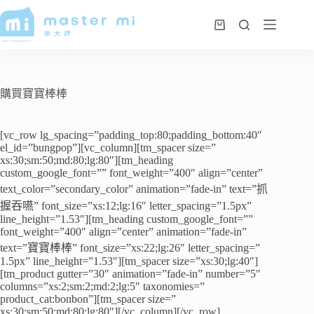
購買寶寶棒棒
[vc_row lg_spacing=”padding_top:80;padding_bottom:40″
el_id=”bungpop”][vc_column][tm_spacer size=”
xs:30;sm:50;md:80;lg:80″][tm_heading
custom_google_font=”” font_weight=”400″ align=”center”
text_color=”secondary_color” animation=”fade-in” text=”抓
握吞嚥” font_size=”xs:12;lg:16″ letter_spacing=”1.5px”
line_height=”1.53″][tm_heading custom_google_font=””
font_weight=”400″ align=”center” animation=”fade-in”
text=”寶寶棒棒” font_size=”xs:22;lg:26″ letter_spacing=”
1.5px” line_height=”1.53″][tm_spacer size=”xs:30;lg:40″]
[tm_product gutter=”30″ animation=”fade-in” number=”5″
columns=”xs:2;sm:2;md:2;lg:5″ taxonomies=”
product_cat:bonbon”][tm_spacer size=”
xs:30;sm:50;md:80;lg:80″][/vc_column][/vc_row]