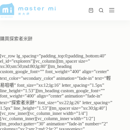
購買探索者米餅
[vc_row lg_spacing=”padding_top:0;padding_bottom:40″
el_id=”explorers”][vc_column][tm_spacer size=”
xs:30;sm:50;md:80;lg:80″][tm_heading
custom_google_font=”” font_weight=”400″ align=”center”
text_color=”secondary_color” animation=”fade-in” text=”輕
易咀嚼” font_size=”xs:12;lg:16″ letter_spacing=”1.5px”
line_height=”1.53″][tm_heading custom_google_font=””
font_weight=”400″ align=”center” animation=”fade-in”
text=”探索者米餅” font_size=”xs:22;lg:26″ letter_spacing=”
1.5px” line_height=”1.53″][tm_spacer size=”xs:30;lg:40″]
[vc_row_inner][vc_column_inner width=”1/4″]
[/vc_column_inner][vc_column_inner width=”1/2″]
[tm_product gutter=”30″ animation=”fade-in” number=”2″
columns=”xs:2;sm:2;md:2;lg:2″ taxonomies=”