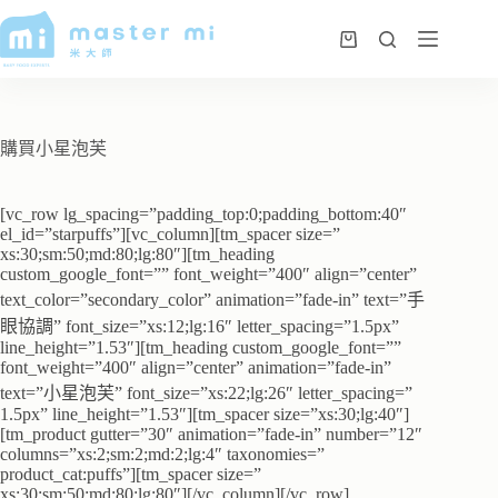
購買小星泡芙
[vc_row lg_spacing=”padding_top:0;padding_bottom:40″
el_id=”starpuffs”][vc_column][tm_spacer size=”
xs:30;sm:50;md:80;lg:80″][tm_heading
custom_google_font=”” font_weight=”400″ align=”center”
text_color=”secondary_color” animation=”fade-in” text=”手
眼協調” font_size=”xs:12;lg:16″ letter_spacing=”1.5px”
line_height=”1.53″][tm_heading custom_google_font=””
font_weight=”400″ align=”center” animation=”fade-in”
text=”小星泡芙” font_size=”xs:22;lg:26″ letter_spacing=”
1.5px” line_height=”1.53″][tm_spacer size=”xs:30;lg:40″]
[tm_product gutter=”30″ animation=”fade-in” number=”12″
columns=”xs:2;sm:2;md:2;lg:4″ taxonomies=”
product_cat:puffs”][tm_spacer size=”
xs:30;sm:50;md:80;lg:80″][/vc_column][/vc_row]